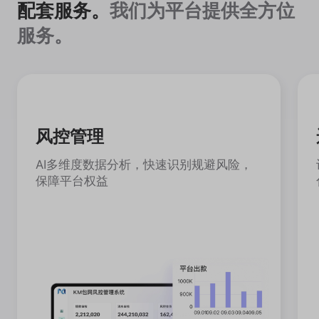
配套服务。
我们为平台提供全方位
服务。
风控管理
AI多维度数据分析，快速识别规避风险，
保障平台权益
KM包网官方