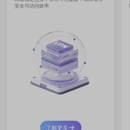
安全与访问效率
了解更多